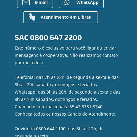
E-mail
WhatsApp
Para empresas
Gerenciar Cookies
Regularização de dívidas
Valores a Receber
Atendimento em Libras
Contato
Canal de Ética
SAC
0800 647 2200
Ouvidoria
Privacidade e segurança
Este número é exclusivo para você ligar ou enviar
mensagens à cooperativa. Não realizamos contato
por meio dele.
Telefonia: das 7h às 22h, de segunda a sexta e das
8h às 20h sábados, domingos e feriados.
Whatsapp: das 8h às 20h, de segunda a sexta e das
8h às 18h sábados, domingos e feriados.
Chamadas internacionais: 55 47 3381 8740.
Conheça todos os nossos
Canais de Atendimento.
Ouvidoria 0800 644 1100: das 8h às 17h, de
segunda a sexta.