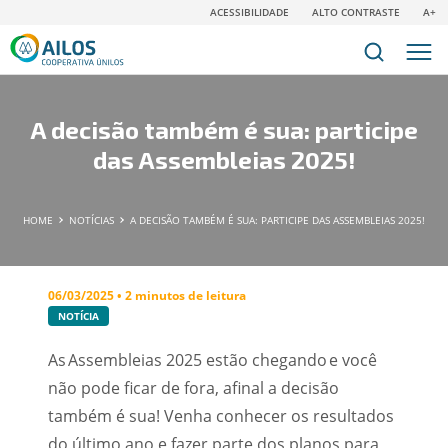
ACESSIBILIDADE
ALTO CONTRASTE
A+
A decisão também é sua: participe
das Assembleias 2025!
HOME
NOTÍCIAS
A DECISÃO TAMBÉM É SUA: PARTICIPE DAS ASSEMBLEIAS 2025!
06/03/2025 • 2 minutos de leitura
NOTÍCIA
As Assembleias 2025 estão chegando e você
não pode ficar de fora, afinal a decisão
também é sua! Venha conhecer os resultados
do último ano e fazer parte dos planos para