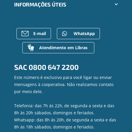
Trabalhe Conosco
INFORMAÇÕES ÚTEIS
Consórcios
Ailos Educação
Empréstimos
Notícias
Rede de Atendimento
FALE CONOSCO
Investimentos
Bens à venda
Postos de Atendimento
Previdência
Mapa do site
Caixa Eletrônico
E-mail
WhatsApp
Para empresas
Gerenciar Cookies
Regularização de dívidas
Valores a Receber
Atendimento em Libras
Contato
Canal de Ética
SAC
0800 647 2200
Ouvidoria
Privacidade e segurança
Este número é exclusivo para você ligar ou enviar
mensagens à cooperativa. Não realizamos contato
por meio dele.
Telefonia: das 7h às 22h, de segunda a sexta e das
8h às 20h sábados, domingos e feriados.
Whatsapp: das 8h às 20h, de segunda a sexta e das
8h às 18h sábados, domingos e feriados.