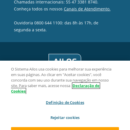
Chamadas internacionais: 55 47 3381 8740.
Conheça todos os nossos
Canais de Atendimento.
Ouvidoria 0800 644 1100: das 8h às 17h, de
segunda a sexta.
O Sistema Ailos usa cookies para melhorar sua experiência
em suas páginas. Ao clicar em "Aceitar cookies", você
concorda com seu uso durante sua navegação em nosso
site. Para saber mais, acesse nossa
Declaração de
Cookies
Únilos Cooperativa de Crédito - CNPJ 02.405.189/0001-28
Definição de Cookies
Rua Professor Ayrton Roberto de Oliveira, 32, sala 601
Itacorubi, CEP 88034-050, Florianópolis/SC.
Rejeitar cookies
2026 Sistema Ailos. Todos os direitos reservados.