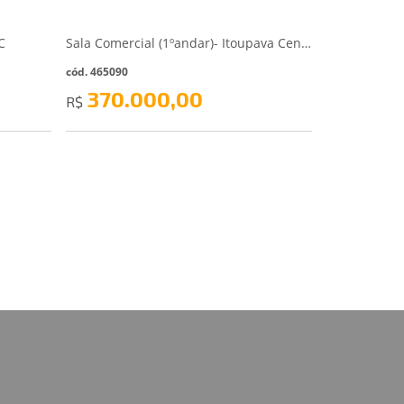
C
Sala Comercial (1ºandar)- Itoupava Central - Blumenau/SC
cód. 465090
370.000,00
R$