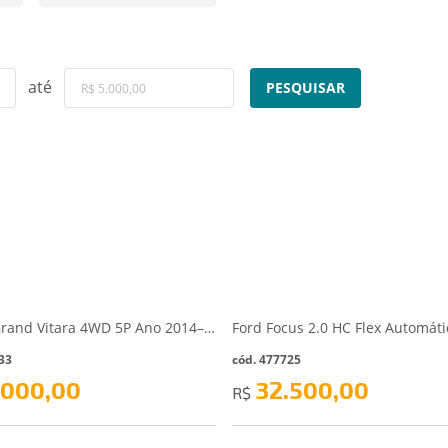
até
PESQUISAR
Suzuki Grand Vitara 4WD 5P Ano 2014– Prata - Ibirama/SC
33
cód. 477725
.000,00
32.500,00
R$