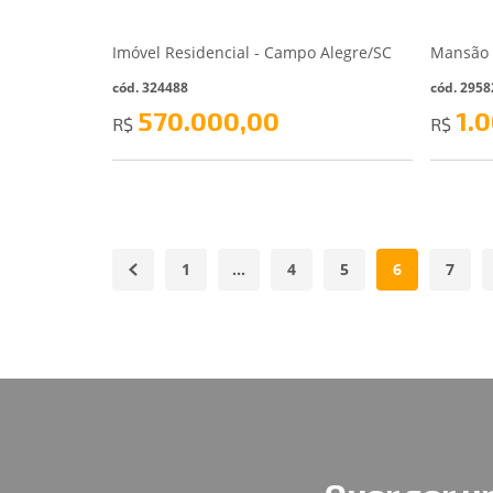
Imóvel Residencial - Campo Alegre/SC
cód. 324488
cód. 2958
570.000,00
1.
R$
R$
1
…
4
5
6
7