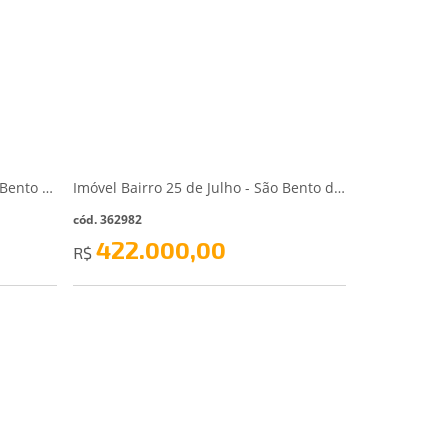
Terreno Urbano - Colonial - São Bento do Sul/SC
Imóvel Bairro 25 de Julho - São Bento do Sul/SC - São Bento do Sul/SC
cód. 362982
422.000,00
R$