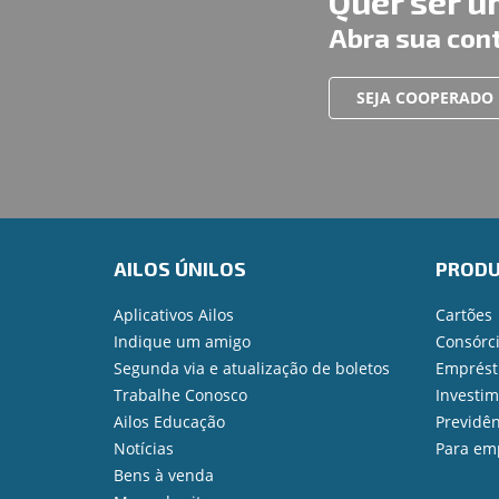
Quer ser 
Abra sua con
SEJA COOPERADO
AILOS ÚNILOS
PROD
Aplicativos Ailos
Cartões
Indique um amigo
Consórc
Segunda via e atualização de boletos
Emprést
Trabalhe Conosco
Investi
Ailos Educação
Previdên
Notícias
Para em
Bens à venda