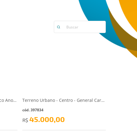
Ford Focus 2.0 HC Flex Automático Ano 2012 – Branco - Ibirama/SC
Terreno Urbano - Centro - General Carneiro/PR
cód. 397834
45.000,00
R$