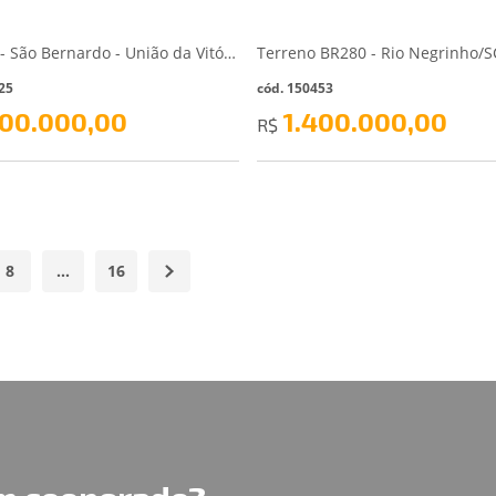
Mansão - São Bernardo - União da Vitória/PR
Terreno BR280 - Rio Negrinho/S
25
cód. 150453
000.000,00
1.400.000,00
R$
8
…
16