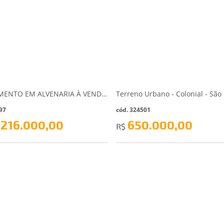
APARTAMENTO EM ALVENARIA À VENDA – BAIRRO PROMORAR - LAGES/SC - Lages/SC
97
cód. 324501
 216.000,00
650.000,00
R$