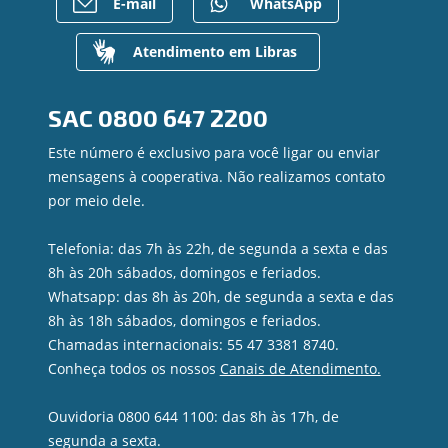
E-mail
WhatsApp
Para empresas
Gerenciar Cookies
Regularização de dívidas
Valores a Receber
Atendimento em Libras
Contato
Canal de Ética
SAC
0800 647 2200
Ouvidoria
Privacidade e segurança
Este número é exclusivo para você ligar ou enviar
mensagens à cooperativa. Não realizamos contato
por meio dele.
Telefonia: das 7h às 22h, de segunda a sexta e das
8h às 20h sábados, domingos e feriados.
Whatsapp: das 8h às 20h, de segunda a sexta e das
8h às 18h sábados, domingos e feriados.
Chamadas internacionais: 55 47 3381 8740.
Conheça todos os nossos
Canais de Atendimento.
Ouvidoria 0800 644 1100: das 8h às 17h, de
segunda a sexta.