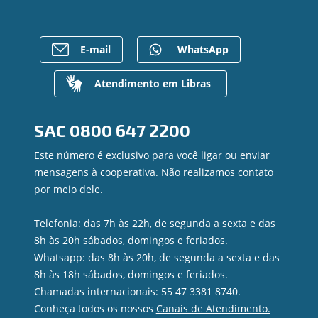
Empréstimos
Notícias
Rede de Atendimento
FALE CONOSCO
Investimentos
Bens à venda
Postos de Atendimento
Previdência
Mapa do site
Caixa Eletrônico
E-mail
WhatsApp
Para empresas
Gerenciar Cookies
Regularização de dívidas
Valores a Receber
Atendimento em Libras
Contato
Canal de Ética
SAC
0800 647 2200
Ouvidoria
Privacidade e segurança
Este número é exclusivo para você ligar ou enviar
mensagens à cooperativa. Não realizamos contato
por meio dele.
Telefonia: das 7h às 22h, de segunda a sexta e das
8h às 20h sábados, domingos e feriados.
Whatsapp: das 8h às 20h, de segunda a sexta e das
8h às 18h sábados, domingos e feriados.
Chamadas internacionais: 55 47 3381 8740.
Conheça todos os nossos
Canais de Atendimento.