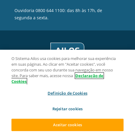
Ouvidoria 0800 644 1100: das 8h às 17h, de
segunda a sexta.
O Sistema Ailos usa cookies para melhorar sua experiência
em suas páginas. Ao clicar em "Aceitar cookies", você
concorda com seu uso durante sua navegação em nosso
site. Para saber mais, acesse nossa
Declaração de
Cookies
Únilos Cooperativa de Crédito - CNPJ 02.405.189/0001-28
Definição de Cookies
Rua Professor Ayrton Roberto de Oliveira, 32, sala 601
Itacorubi, CEP 88034-050, Florianópolis/SC.
Rejeitar cookies
2026 Sistema Ailos. Todos os direitos reservados.
Aceitar cookies
ACESSAR SUA CONTA
ABRA SUA CONTA