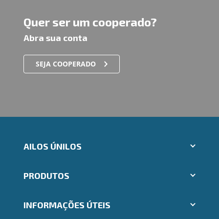
Quer ser um cooperado?
Abra sua conta
SEJA COOPERADO
AILOS ÚNILOS
Aplicativos Ailos
PRODUTOS
Indique um amigo
Segunda via e atualização de boletos
Cartões
Trabalhe Conosco
INFORMAÇÕES ÚTEIS
Consórcios
Ailos Educação